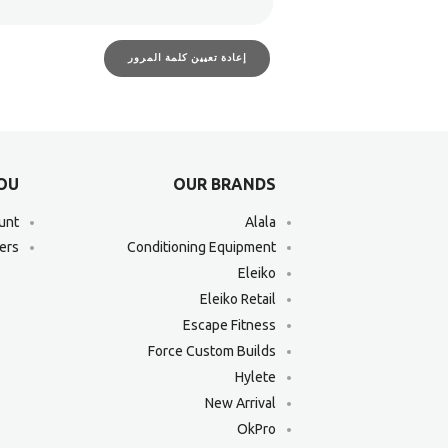
إعادة تعيين كلمة المرور
YOU
OUR BRANDS
unt
Alala
ers
Conditioning Equipment
Eleiko
Eleiko Retail
Escape Fitness
Force Custom Builds
Hylete
New Arrival
OkPro