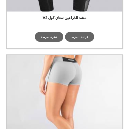
مشد للذراعين ستاي كول V2
قراءة المزيد
نظرة سريعة