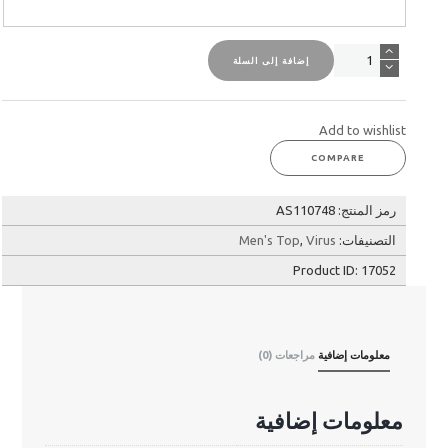
كمية
إضافة إلى السلة
تي
شيرت
بأكمام
ضاغطة
Add to wishlist
من
COMPARE
أكواتيك
رمز المنتج:
AS110748
التصنيفات:
Virus
,
Men's Top
Product ID:
17052
معلومات إضافية
مراجعات (0)
معلومات إضافية