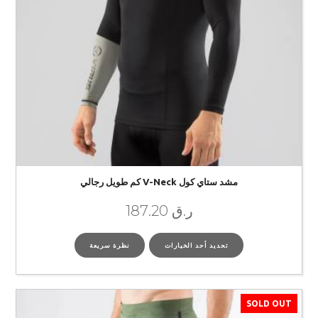
مشد ستاي كول V-Neck كم طويل رجالي
ر.ق
187.20
تحديد أحد الخيارات
نظرة سريعة
SOLD OUT