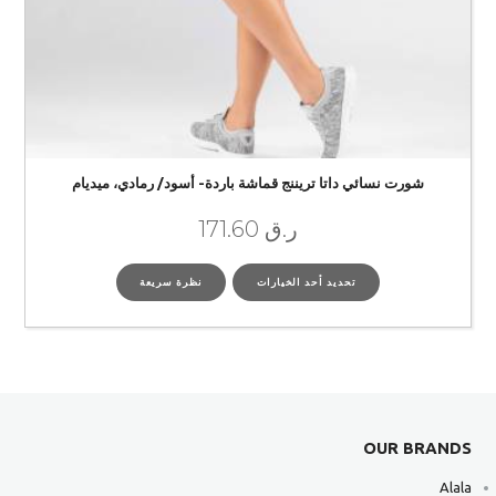
شورت نسائي داتا تريننج قماشة باردة- أسود/ رمادي، ميديام
ر.ق
171.60
تحديد أحد الخيارات
نظرة سريعة
OUR BRANDS
Alala