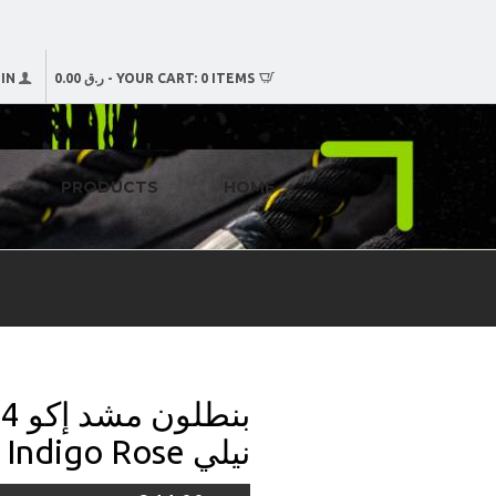
0 ITEMS
YOUR CART:
-
ر.ق 0.00
IN
PRODUCTS
HOME
نيلي PANT – Indigo Rose