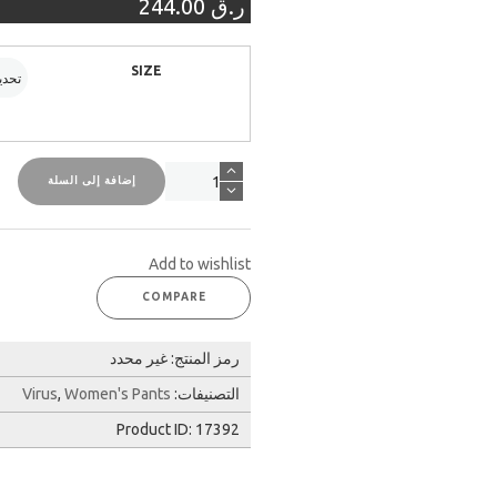
ر.ق
244.00
SIZE
كمية
إضافة إلى السلة
بنطلون
مشد
إكو
Add to wishlist
44
-
COMPARE
أوميجا
إس
رمز المنتج:
غير محدد
سي
-
التصنيفات:
Women's Pants
,
Virus
نيلي
Product ID:
17392
PANT
-
Indigo