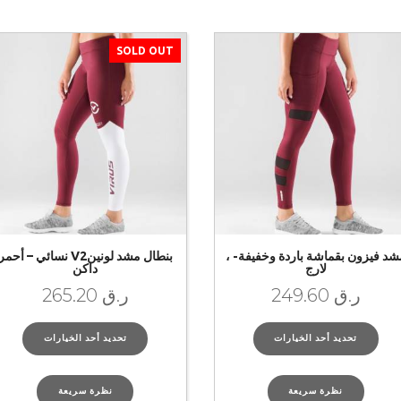
SOLD OUT
شد فيزون بقماشة باردة وخفيفة- ،
بنطال مشد لونينV2 نسائي – أحمر
لارج
داكن
ر.ق
249.60
ر.ق
265.20
تحديد أحد الخيارات
تحديد أحد الخيارات
نظرة سريعة
نظرة سريعة