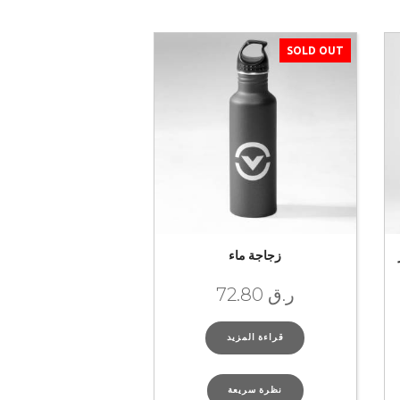
SOLD OUT
زجاجة ماء
ر.ق
72.80
قراءة المزيد
نظرة سريعة