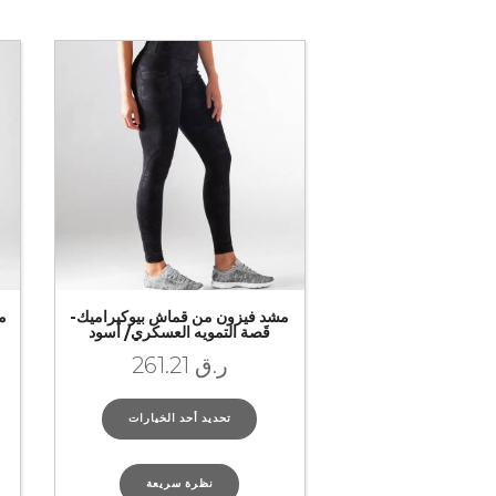
مشد فيزون من قماش بيوكيراميك-
م
قَصة التمويه العسكري/ أسود
ر.ق
261.21
تحديد أحد الخيارات
نظرة سريعة