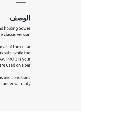
الوصف
nd holding power
 classic version.
val of the collar
rkouts, while the
JAW PRO 2 is your
are used on a bar.
s and conditions
l under warranty.