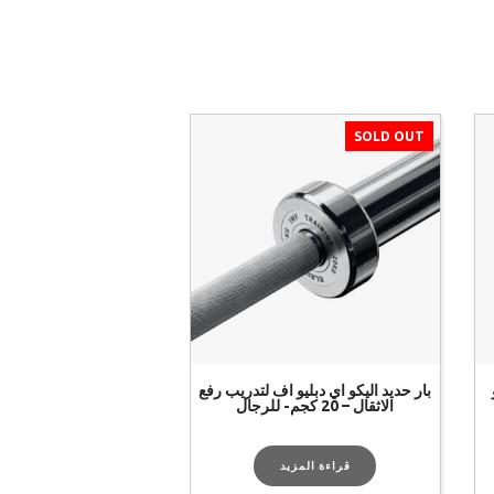
SOLD OUT
بار حديد اليكو اي دبليو اف لتدريب رفع
الاثقال – 20 كجم- للرجال
قراءة المزيد