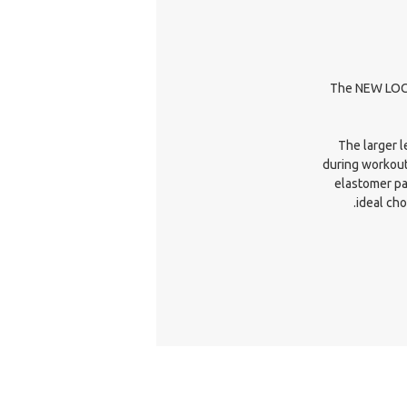
The NEW LOCK
The larger 
during workout
elastomer pa
ideal cho