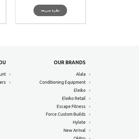
نظرة سريعة
YOU
OUR BRANDS
unt
Alala
ers
Conditioning Equipment
Eleiko
Eleiko Retail
Escape Fitness
Force Custom Builds
Hylete
New Arrival
OkPro