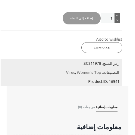
كمية
إضافة إلى السلة
حمالة
صدر
إكليبس
رياضية
Add to wishlist
-
COMPARE
أزرق
ملكي
رمز المنتج:
SC211978
التصنيفات:
Women's Top
,
Virus
Product ID:
16941
معلومات إضافية
مراجعات (0)
معلومات إضافية