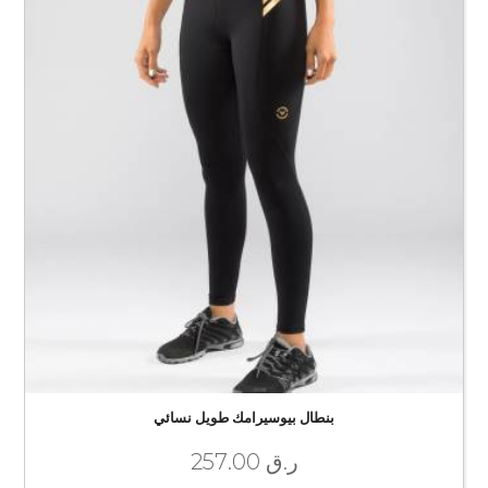
بنطال بيوسيرامك طويل نسائي
ر.ق
257.00