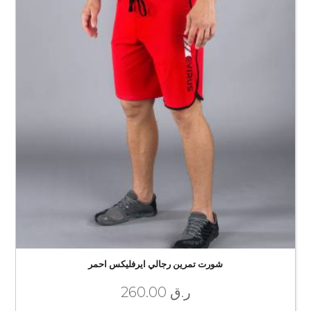
شورت تمرين رجالي ايرفليكس احمر
ر.ق
260.00