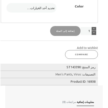
Color
كمية
إضافة إلى السلة
شورت
تدريب
رياضي
من
Add to wishlist
فلوسيتي
COMPARE
رمز المنتج:
ST143390
التصنيفات:
Virus
,
Men's Pants
Product ID:
16938
معلومات إضافية
مراجعات (0)