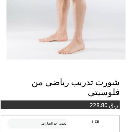
شورت تدريب رياضي من
فلوسيتي
ر.ق
228.80
SIZE