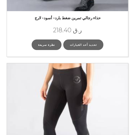
حذاء رجالي تمرين ضغط بارد- أسود- لارج
ر.ق
218.40
تحديد أحد الخيارات
نظرة سريعة