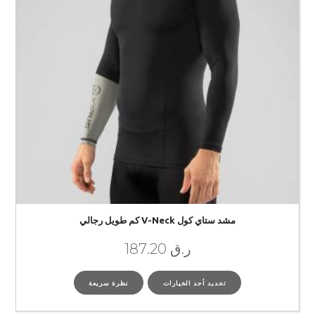
مشد ستاي كول V-Neck كم طويل رجالي
ر.ق
187.20
تحديد أحد الخيارات
نظرة سريعة