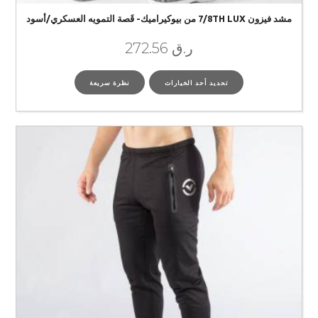
مشد فيزون 7/8TH LUX من بيوكيراميك- قَصة التمويه العسكري/أسود
ر.ق
272.56
تحديد أحد الخيارات
نظرة سريعة