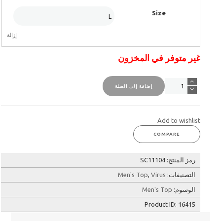
Size
إزالة
غير متوفر في المخزون
كمية
إضافة إلى السلة
مشد
ستاي
كول
V-
Add to wishlist
neck
COMPARE
كم
طويل
رجالي
رمز المنتج:
SC11104
التصنيفات:
Virus
,
Men's Top
الوسوم:
Men's Top
Product ID:
16415