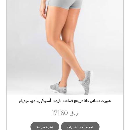
شورت نسائي داتا تريننج قماشة باردة- أسود/ رمادي، ميديام
ر.ق
171.60
تحديد أحد الخيارات
نظرة سريعة