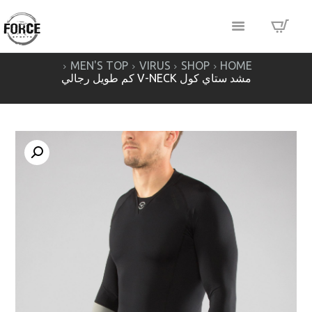
MEN'S TOP
VIRUS
SHOP
HOME
مشد ستاي كول V-NECK كم طويل رجالي