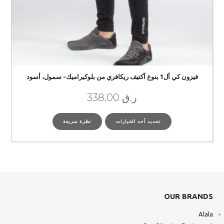
فيزون كي أل1 بنوع آكتيف ريكافري من بلوكيراميك- سمول، أسود
ر.ق
338.00
تحديد أحد الخيارات
نظرة سريعة
OUR BRANDS
Alala